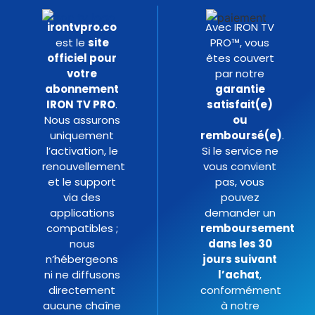
irontvpro.co
Avec IRON TV
est le
site
PRO™, vous
officiel pour
êtes couvert
votre
par notre
abonnement
garantie
IRON TV PRO
.
satisfait(e)
Nous assurons
ou
uniquement
remboursé(e)
.
l’activation, le
Si le service ne
renouvellement
vous convient
et le support
pas, vous
via des
pouvez
applications
demander un
compatibles ;
remboursement
nous
dans les 30
n’hébergeons
jours suivant
ni ne diffusons
l’achat
,
directement
conformément
aucune chaîne
à notre