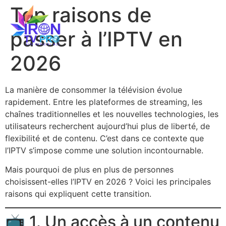
Top raisons de
⚠️
Vous êtes sur le seul site officiel IRON TV PRO
.
Ignorez les copies et ne payez qu’en passant par notre
paiement sécurisé
sur
irontvpro.co
.
passer à l’IPTV en
Compris !
2026
La manière de consommer la télévision évolue
rapidement. Entre les plateformes de streaming, les
chaînes traditionnelles et les nouvelles technologies, les
utilisateurs recherchent aujourd’hui plus de liberté, de
flexibilité et de contenu. C’est dans ce contexte que
l’IPTV s’impose comme une solution incontournable.
Mais pourquoi de plus en plus de personnes
choisissent-elles l’IPTV en 2026 ? Voici les principales
raisons qui expliquent cette transition.
📺 1. Un accès à un contenu