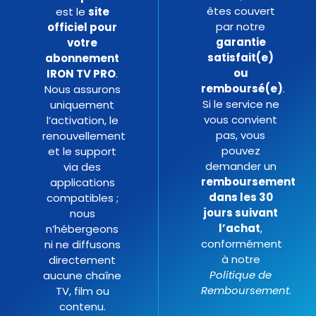
êtes couvert
est le
site
par notre
officiel pour
garantie
votre
satisfait(e)
abonnement
ou
IRON TV PRO
.
remboursé(e)
.
Nous assurons
Si le service ne
uniquement
vous convient
l’activation, le
pas, vous
renouvellement
pouvez
et le support
demander un
via des
remboursement
applications
dans les 30
compatibles ;
jours suivant
nous
l’achat
,
n’hébergeons
conformément
ni ne diffusons
à notre
directement
Politique de
aucune chaîne
Remboursement
.
TV, film ou
contenu.