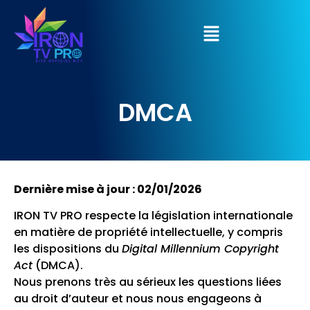
⚠️
Vous êtes sur le seul site officiel IRON TV PRO
.
Ignorez les copies et ne payez qu’en passant par notre
paiement sécurisé
sur
irontvpro.co
.
Compris !
DMCA
Dernière mise à jour : 02/01/2026
IRON TV PRO respecte la législation internationale
en matière de propriété intellectuelle, y compris
les dispositions du
Digital Millennium Copyright
Act
(DMCA).
Nous prenons très au sérieux les questions liées
au droit d’auteur et nous nous engageons à